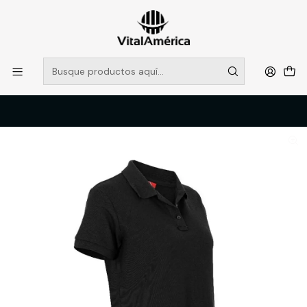
POR SISTEMA FRONTAL SOLO RETIROS EN TIENDA, DESDE
MUCHAS GRACIAS +569 5956 2237
Leer más
Inicio
Catálogo
VESTIMENTA TECNICA Y CORPORATIVA
POLERAS Y CAMISAS
POLERA POLO M/C MUJER 60% ALG 40% POLY NEGRO T/S