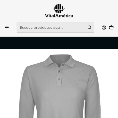
POR SISTEMA FRONTAL SOLO RETIROS EN TIENDA, DESDE
MUCHAS GRACIAS +569 5956 2237
Leer más
Inicio
Catálogo
VESTIMENTA TECNICA Y CORPORATIVA
POLERAS Y CAMISAS
POLERA POLO M/L MUJER 60% ALG 40% POLY GRIS T/S