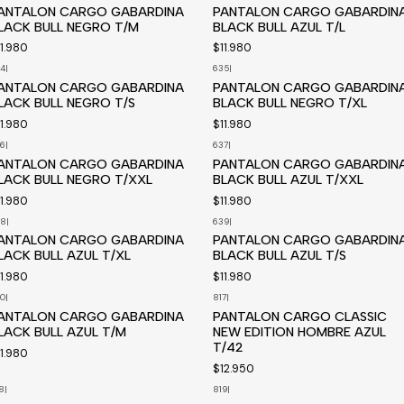
Disponible a pedido
ANTALON CARGO GABARDINA
PANTALON CARGO GABARDIN
LACK BULL NEGRO T/M
BLACK BULL AZUL T/L
11.980
$11.980
4
|
635
|
ANTALON CARGO GABARDINA
PANTALON CARGO GABARDIN
LACK BULL NEGRO T/S
BLACK BULL NEGRO T/XL
11.980
$11.980
6
|
637
|
ANTALON CARGO GABARDINA
PANTALON CARGO GABARDIN
LACK BULL NEGRO T/XXL
BLACK BULL AZUL T/XXL
11.980
$11.980
38
|
639
|
isponible a pedido
ANTALON CARGO GABARDINA
PANTALON CARGO GABARDIN
LACK BULL AZUL T/XL
BLACK BULL AZUL T/S
11.980
$11.980
0
|
817
|
isponible a pedido
Disponible a pedido
ANTALON CARGO GABARDINA
PANTALON CARGO CLASSIC
LACK BULL AZUL T/M
NEW EDITION HOMBRE AZUL
T/42
11.980
$12.950
8
|
819
|
isponible a pedido
Disponible a pedido