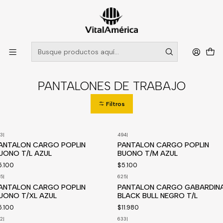
POR SISTEMA FRONTAL SOLO RETIROS EN TIENDA, DESDE
MUCHAS GRACIAS +569 5956 2237
Leer más
Inicio
Catálogo
VESTIMENTA TECNICA Y CORPORATIVA
PANTALONES DE TRABAJO
PANTALONES DE TRABAJO
Filtros
3
|
494
|
Disponible a pedido
ANTALON CARGO POPLIN
PANTALON CARGO POPLIN
UONO T/L AZUL
BUONO T/M AZUL
5.100
$5.100
5
|
625
|
Disponible a pedido
ANTALON CARGO POPLIN
PANTALON CARGO GABARDIN
UONO T/XL AZUL
BLACK BULL NEGRO T/L
5.100
$11.980
2
|
633
|