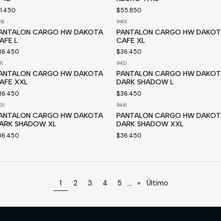
11.450
$55.850
9
|
940
|
isponible a pedido
Disponible a pedido
ANTALON CARGO HW DAKOTA
PANTALON CARGO HW DAKOT
AFE L
CAFE XL
36.450
$36.450
1
|
942
|
isponible a pedido
ANTALON CARGO HW DAKOTA
PANTALON CARGO HW DAKOT
AFE XXL
DARK SHADOW L
36.450
$36.450
3
|
944
|
isponible a pedido
ANTALON CARGO HW DAKOTA
PANTALON CARGO HW DAKOT
ARK SHADOW XL
DARK SHADOW XXL
36.450
$36.450
...
1
2
3
4
5
»
Último