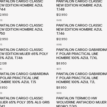
ANTALON CARGO CLASSIC
PANTALON CARGO CLASSIC
EW EDITION HOMBRE AZUL
NEW EDITION HOMBRE AZUL
/44
T/48
12.950
$12.950
20
|
849
|
isponible a pedido
Disponible a pedido
ANTALON CARGO CLASSIC
PANTALON CARGO CLASSIC
EW EDITION HOMBRE AZUL
NEW EDITION HOMBRE AZUL
/50
T/46
12.950
$12.950
7
|
899
|
isponible a pedido
Disponible a pedido
ANTALON CARGO CLASSIC
PANTALON CARGO GABARDIN
EW EDITION MUJER 65% POLY
F. POLAR PRACTICAL LINE
5% AZUL T/46
HOMBRE 100% AZUL T/XL
2.138
$8.950
6
|
907
|
isponible a pedido
Disponible a pedido
ANTALON CARGO GABARDINA
PANTALON CARGO GABARDIN
. POLAR PRACTICAL LINE
F. POLAR PRACTICAL LINE
OMBRE 100% AZUL T/S
HOMBRE 100% AZUL T/L
8.950
$8.950
0
|
938
|
Disponible a pedido
ANTALON CARGO CLASSIC
PANTALON TERMICO HW
UJER 65% POLY 35% ALG GRIS
WOLVERINE ANTIACIDO MUJER
/42
NEGRO T/XS