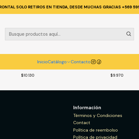
Inicio
Catálogo
FERRETERIA
DISCOS
RONTAL SOLO RETIROS EN TIENDA, DESDE MUCHAS GRACIAS +569 59
DISCOS
1343
|
1344
|
2.5 X
Disco Corte Metal 7'' (180 X 2.5 X
Disco Desbast
Inicio
Catálogo
Contacto
0
22.23) Recto A30 MAKITA D-18683 10
22.23) Cd A 
UNIDADES
UNIDADES
$10.130
$9.970
Información
Términos y Condiciones
Contact
Política de reembolso
Política de privacidad