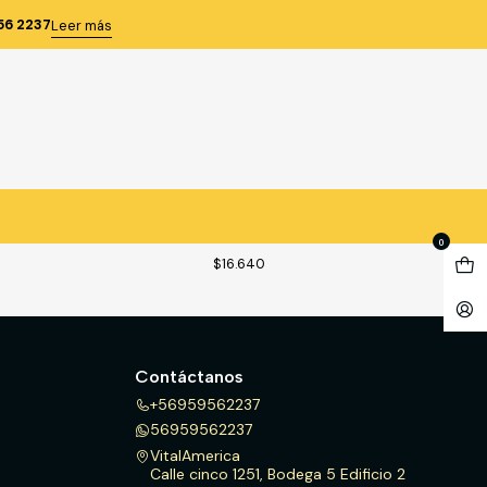
56 2237
Leer más
1345
|
e Metal 4-1/2'' (115 X 6 X
Disco Desbaste Metal 7'' (180 X 6 X
MAKITA D-18459 10
22.23) Cd A24R- MAKITA D-18471 10
UNIDADES
0
$16.640
Contáctanos
+56959562237
56959562237
VitalAmerica
Calle cinco 1251, Bodega 5 Edificio 2