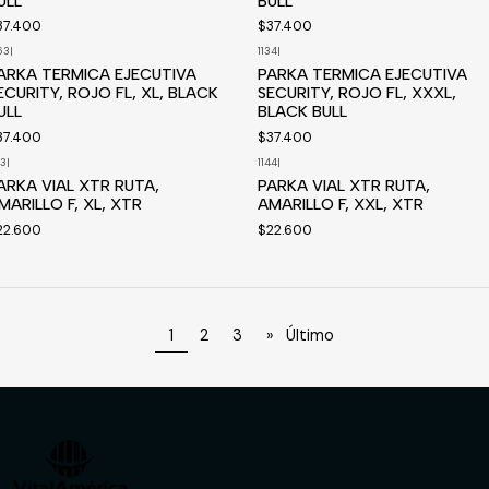
ULL
BULL
37.400
$37.400
63
|
1134
|
ARKA TERMICA EJECUTIVA
PARKA TERMICA EJECUTIVA
ECURITY, ROJO FL, XL, BLACK
SECURITY, ROJO FL, XXXL,
ULL
BLACK BULL
37.400
$37.400
43
|
1144
|
isponible a pedido
Disponible a pedido
ARKA VIAL XTR RUTA,
PARKA VIAL XTR RUTA,
MARILLO F, XL, XTR
AMARILLO F, XXL, XTR
22.600
$22.600
1
2
3
»
Último