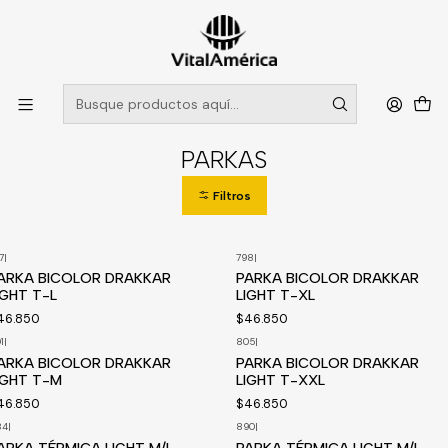
POR SISTEMA FRONTAL SOLO RETIROS EN TIENDA, DESDE
MUCHAS GRACIAS +569 5956 2237
Leer más
Inicio
Catálogo
VESTIMENTA TECNICA Y CORPORATIVA
PARKAS
PARKAS
Filtros
7
|
798
|
isponible a pedido
Disponible a pedido
ARKA BICOLOR DRAKKAR
PARKA BICOLOR DRAKKAR
IGHT T-L
LIGHT T-XL
46.850
$46.850
1
|
805
|
Disponible a pedido
ARKA BICOLOR DRAKKAR
PARKA BICOLOR DRAKKAR
IGHT T-M
LIGHT T-XXL
46.850
$46.850
84
|
890
|
isponible a pedido
ARKA TÉRMICA LIGHT M/L
PARKA TÉRMICA LIGHT M/L