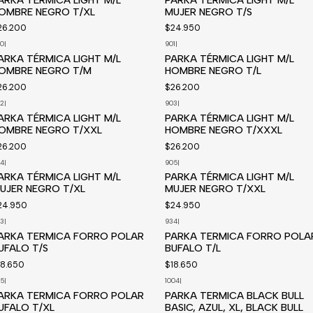
OMBRE NEGRO T/XL
MUJER NEGRO T/S
26.200
$24.950
0
|
901
|
isponible a pedido
Disponible a pedido
ARKA TÉRMICA LIGHT M/L
PARKA TÉRMICA LIGHT M/L
OMBRE NEGRO T/M
HOMBRE NEGRO T/L
26.200
$26.200
2
|
903
|
isponible a pedido
ARKA TÉRMICA LIGHT M/L
PARKA TÉRMICA LIGHT M/L
OMBRE NEGRO T/XXL
HOMBRE NEGRO T/XXXL
26.200
$26.200
4
|
905
|
ARKA TÉRMICA LIGHT M/L
PARKA TÉRMICA LIGHT M/L
UJER NEGRO T/XL
MUJER NEGRO T/XXL
24.950
$24.950
3
|
934
|
isponible a pedido
ARKA TERMICA FORRO POLAR
PARKA TERMICA FORRO POLA
UFALO T/S
BUFALO T/L
18.650
$18.650
5
|
1004
|
ARKA TERMICA FORRO POLAR
PARKA TERMICA BLACK BULL
UFALO T/XL
BASIC, AZUL, XL, BLACK BULL