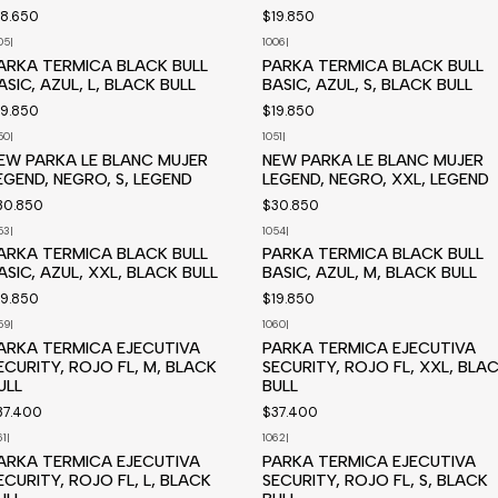
18.650
$19.850
05
|
1006
|
ARKA TERMICA BLACK BULL
PARKA TERMICA BLACK BULL
ASIC, AZUL, L, BLACK BULL
BASIC, AZUL, S, BLACK BULL
19.850
$19.850
50
|
1051
|
EW PARKA LE BLANC MUJER
NEW PARKA LE BLANC MUJER
EGEND, NEGRO, S, LEGEND
LEGEND, NEGRO, XXL, LEGEND
30.850
$30.850
53
|
1054
|
ARKA TERMICA BLACK BULL
PARKA TERMICA BLACK BULL
ASIC, AZUL, XXL, BLACK BULL
BASIC, AZUL, M, BLACK BULL
19.850
$19.850
59
|
1060
|
ARKA TERMICA EJECUTIVA
PARKA TERMICA EJECUTIVA
ECURITY, ROJO FL, M, BLACK
SECURITY, ROJO FL, XXL, BLA
ULL
BULL
37.400
$37.400
61
|
1062
|
ARKA TERMICA EJECUTIVA
PARKA TERMICA EJECUTIVA
ECURITY, ROJO FL, L, BLACK
SECURITY, ROJO FL, S, BLACK