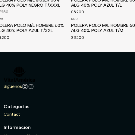
LG 40% POLY NEGRO T/XXXL
ALG 40% POLY AZUL T/L
7.250
$8.200
29
|
1330
|
OLERA POLO M/L HOMBRE 60%
POLERA POLO M/L HOMBRE 6
LG 40% POLY AZUL T/3XL
ALG 40% POLY AZUL T/M
8.200
$8.200
Síguenos
Categorías
Contact
Información