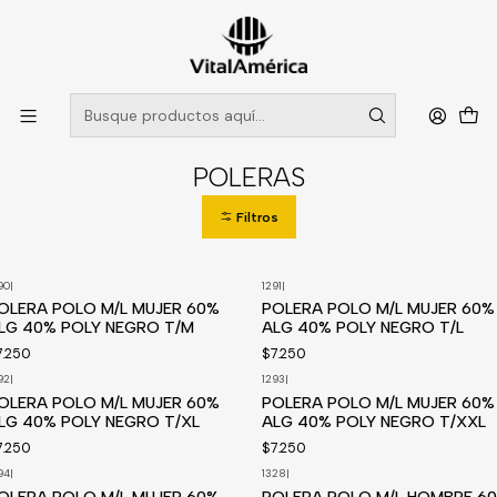
POR SISTEMA FRONTAL SOLO RETIROS EN TIENDA, DESDE
MUCHAS GRACIAS +569 5956 2237
Leer más
Inicio
Catálogo
VESTIMENTA TECNICA Y CORPORATIVA
POLERAS
POLERAS
Filtros
90
|
1291
|
OLERA POLO M/L MUJER 60%
POLERA POLO M/L MUJER 60%
LG 40% POLY NEGRO T/M
ALG 40% POLY NEGRO T/L
7.250
$7.250
92
|
1293
|
OLERA POLO M/L MUJER 60%
POLERA POLO M/L MUJER 60%
LG 40% POLY NEGRO T/XL
ALG 40% POLY NEGRO T/XXL
7.250
$7.250
94
|
1328
|
OLERA POLO M/L MUJER 60%
POLERA POLO M/L HOMBRE 6