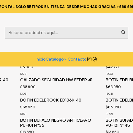
Inicio
Catálogo
CALZADO
ZAPATO DE SEGURIDAD
RONTAL SOLO RETIROS EN TIENDA, DESDE MUCHAS GRACIAS +569 59
ZAPATO DE SEGURIDAD
1266
|
1275
|
R C/
BOTIN DE SEGURIDAD ROBLE BLACK
CALZADO DE
Inicio
Catálogo
Contacto
40
T/45
$8.900
$42.721
1278
|
1300
|
Disponible a p
R 40
CALZADO SEGURIDAD HW FEDER 41
BOTIN EDELB
$58.900
$65.950
1303
|
1304
|
Disponible a pedido
Disponible a p
BOTIN EDELBROCK ED106K 40
BOTIN EDELB
$65.950
$65.950
1351
|
1352
|
BOTIN BUFALO NEGRO ANTICLAVO
BOTIN BUFA
PU-101 N°36
PU-101 N°45
$13.850
$13.850