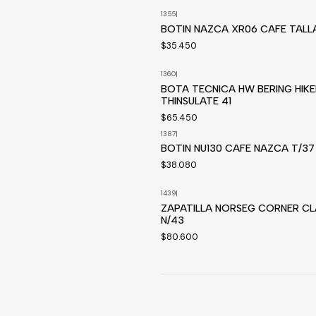
1355
|
BOTIN NAZCA XR06 CAFE TALLA
$35.450
1360
|
Disponible a pedido
BOTA TECNICA HW BERING HIKE
THINSULATE 41
$65.450
1387
|
Disponible a pedido
BOTIN NU130 CAFE NAZCA T/37
$38.080
1439
|
Disponible a pedido
ZAPATILLA NORSEG CORNER CL
N/43
$80.600