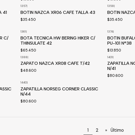
1357
|
1358
|
Disponible a pedido
 41
BOTIN NAZCA XR06 CAFE TALLA 43
BOTIN NAZCA
$35.450
$35.450
1361
|
1374
|
Disponible a pedido
R C/
BOTA TECNICA HW BERING HIKER C/
BOTIN BUFA
THINSULATE 42
PU-101 N°38
$65.450
$13.850
1388
|
1401
|
Disponible a pedido
Disponible a p
ZAPATO NAZCA XR08 CAFE T/42
ZAPATILLA N
N/41
$48.600
$80.600
1440
|
Disponible a pedido
ASSIC
ZAPATILLA NORSEG CORNER CLASSIC
N/44
$80.600
1
2
»
Último