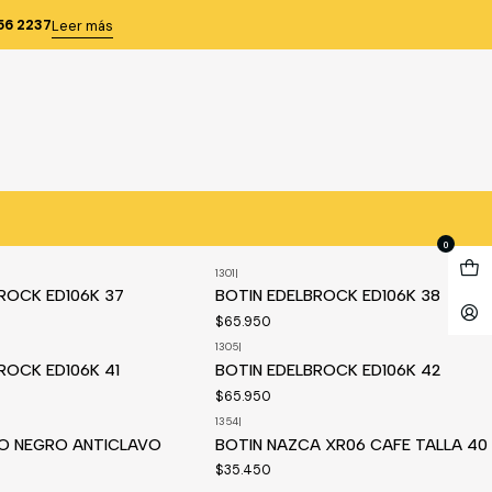
56 2237
Leer más
1276
|
Disponible a pedido
 SEGURIDAD QUEBEC 670
CALZADO SEGURIDAD HW FEDER 39
$58.900
0
1301
|
edido
Disponible a pedido
ROCK ED106K 37
BOTIN EDELBROCK ED106K 38
$65.950
1305
|
edido
Disponible a pedido
ROCK ED106K 41
BOTIN EDELBROCK ED106K 42
$65.950
1354
|
LO NEGRO ANTICLAVO
BOTIN NAZCA XR06 CAFE TALLA 40
$35.450