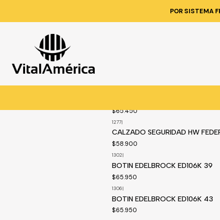
POR SISTEMA F
1362
|
Disponible a pedido
BOTA TECNICA HW BERING HIKE
THINSULATE 43
$65.450
1277
|
Disponible a pedido
CALZADO SEGURIDAD HW FEDE
$58.900
1302
|
Disponible a pedido
BOTIN EDELBROCK ED106K 39
$65.950
1306
|
Disponible a pedido
BOTIN EDELBROCK ED106K 43
$65.950