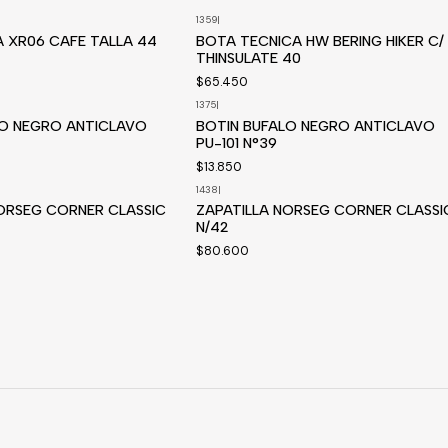
1359
|
Disponible a pedido
 XR06 CAFE TALLA 44
BOTA TECNICA HW BERING HIKER C/
THINSULATE 40
$65.450
1375
|
LO NEGRO ANTICLAVO
BOTIN BUFALO NEGRO ANTICLAVO
PU-101 N°39
$13.850
1438
|
edido
Disponible a pedido
ORSEG CORNER CLASSIC
ZAPATILLA NORSEG CORNER CLASSI
N/42
$80.600