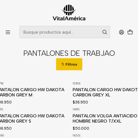
POR SISTEMA FRONTAL SOLO RETIROS EN TIENDA, DESDE
MUCHAS GRACIAS +569 5956 2237
Leer más
Inicio
Catálogo
VESTIMENTA TECNICA Y CORPORATIVA
PANTALONES DE TRABJAO
PANTALONES DE TRABJAO
Filtros
79
|
1280
|
isponible a pedido
ANTALON CARGO HW DAKOTA
PANTALON CARGO HW DAKOT
ARBON GREY M
CARBON GREY XL
36.950
$36.950
81
|
1481
|
isponible a pedido
ANTALON CARGO HW DAKOTA
PANTALON VOLGA ANTIACIDO
ARBON GREY S
HOMBRE NEGRO T/XXL
36.950
$50.000
08
|
1833
|