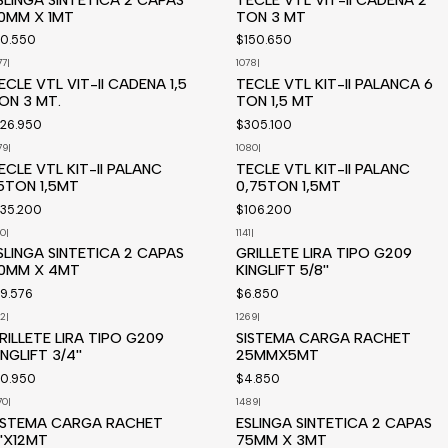
0MM X 1MT
TON 3 MT
10.550
$150.650
77
|
1078
|
isponible a pedido
Disponible a pedido
ECLE VTL VIT-II CADENA 1,5
TECLE VTL KIT-II PALANCA 6
ON 3 MT.
TON 1,5 MT
126.950
$305.100
79
|
1080
|
isponible a pedido
Disponible a pedido
ECLE VTL KIT-II PALANC
TECLE VTL KIT-II PALANC
,5TON 1,5MT
0,75TON 1,5MT
135.200
$106.200
20
|
1141
|
Disponible a pedido
SLINGA SINTETICA 2 CAPAS
GRILLETE LIRA TIPO G209
0MM X 4MT
KINGLIFT 5/8''
19.576
$6.850
42
|
1269
|
isponible a pedido
Disponible a pedido
RILLETE LIRA TIPO G209
SISTEMA CARGA RACHET
INGLIFT 3/4''
25MMX5MT
10.950
$4.850
70
|
1489
|
isponible a pedido
ISTEMA CARGA RACHET
ESLINGA SINTETICA 2 CAPAS
''X12MT
75MM X 3MT