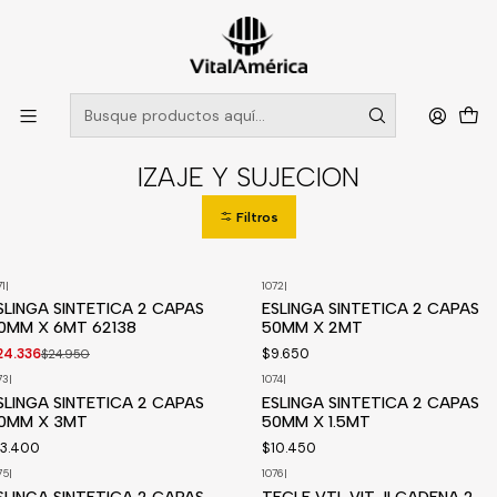
POR SISTEMA FRONTAL SOLO RETIROS EN TIENDA, DESDE
MUCHAS GRACIAS +569 5956 2237
Leer más
Inicio
Catálogo
SEGURIDAD INDUSTRIAL
IZAJE Y SUJECION
IZAJE Y SUJECION
Filtros
71
|
1072
|
2%
OFF
SLINGA SINTETICA 2 CAPAS
ESLINGA SINTETICA 2 CAPAS
isponible a pedido
0MM X 6MT 62138
50MM X 2MT
24.336
$9.650
$24.950
73
|
1074
|
SLINGA SINTETICA 2 CAPAS
ESLINGA SINTETICA 2 CAPAS
0MM X 3MT
50MM X 1.5MT
13.400
$10.450
75
|
1076
|
Disponible a pedido
SLINGA SINTETICA 2 CAPAS
TECLE VTL VIT-II CADENA 2