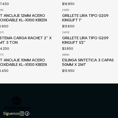
17.450
$16.850
38
|
2436
|
IT ANCLAJE 12MM ACERO
GRILLETE LIRA TIPO G209
NOXIDABLE KL-10100 KBEEN
KINGLIFT 1''
6.900
$13.600
37
|
2435
|
isponible a pedido
ISTEMA CARGA RACHET 2'' X
GRILLETE LIRA TIPO G209
MT 3 TON
KINGLIFT 1/2''
14.250
$3.850
77
|
2666
|
IT ANCLAJE 10MM ACERO
ESLINGA SINTETICA 3 CAPAS
NOXIDABLE KL-10100 KBEEN
50MM X 2MT
6.450
$15.950
Síguenos