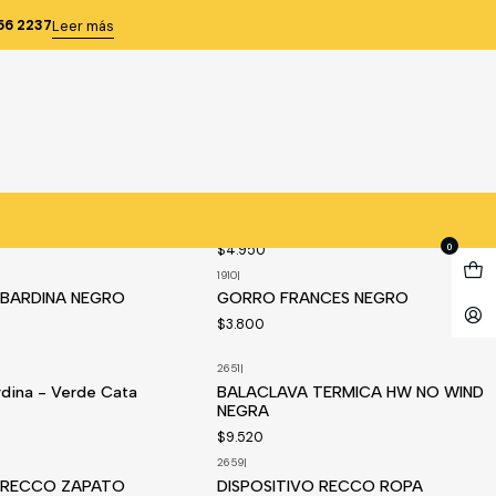
OS
56 2237
Leer más
1585
|
NCHA LEGEND, BEIGE,
GORRO ALA ANCHA LEGEND, AZUL
GEND
MARIN, S/TALLA, LEGEND
0
$4.950
1910
|
edido
BARDINA NEGRO
GORRO FRANCES NEGRO
$3.800
2651
|
edido
dina - Verde Cata
BALACLAVA TERMICA HW NO WIND
NEGRA
$9.520
2659
|
O RECCO ZAPATO
DISPOSITIVO RECCO ROPA