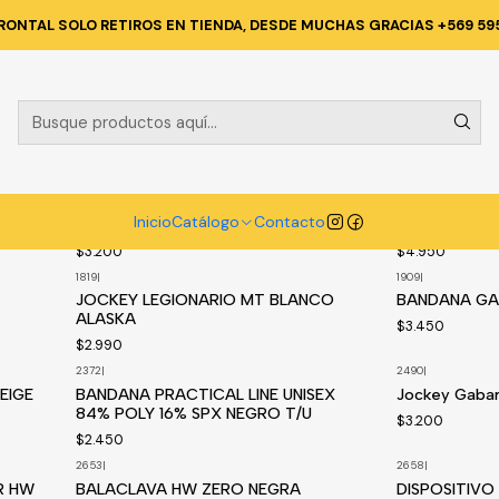
nicio
Catálogo
VESTIMENTA TECNICA Y CORPORATIVA
ACCESORI
RONTAL SOLO RETIROS EN TIENDA, DESDE MUCHAS GRACIAS +569 59
ACCESORIOS
1542
|
1584
|
Disponible a pedido
MUÑEQUERA PORTA HERRAMIENTAS
GORRO ALA A
Inicio
Catálogo
Contacto
41503127
S/TALLA, LE
$3.200
$4.950
1819
|
1909
|
Disponible a p
JOCKEY LEGIONARIO MT BLANCO
BANDANA GA
ALASKA
$3.450
$2.990
2372
|
2490
|
Disponible a p
EIGE
BANDANA PRACTICAL LINE UNISEX
Jockey Gabar
84% POLY 16% SPX NEGRO T/U
$3.200
$2.450
2653
|
2658
|
R HW
BALACLAVA HW ZERO NEGRA
DISPOSITIV