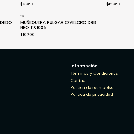
$6.950
$12.950
2675
|
 DEDO
MUÑEQUERA PULGAR C/VELCRO DRB
NEO T.91006
$10.200
Información
Términos y Condiciones
Contact
Política de reembolso
Política de privacidad