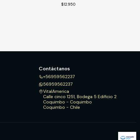
$12.950
Contáctanos
+56959562237
56959562237
VitalAmerica
Calle cinco 1251, Bodega 5 Edificio 2
Coquimbo - Coquimbo
Coquimbo - Chile