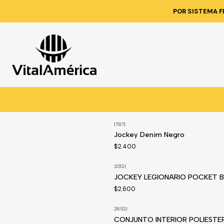
I
POR SISTEMA F
1268
|
Disponible a pedido
MOCHILA ANTI-ROBO SILVER
$15.600
1787
|
Jockey Denim Negro
$2.400
2012
|
Disponible a pedido
JOCKEY LEGIONARIO POCKET B
$2.600
2652
|
CONJUNTO INTERIOR POLIESTE