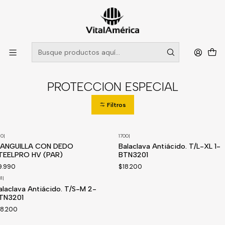
POR SISTEMA FRONTAL SOLO RETIROS EN TIENDA, DESDE
MUCHAS GRACIAS +569 5956 2237
Leer más
Inicio
Catálogo
VESTIMENTA TECNICA Y CORPORATIVA
PROTECCION ESPECIAL
PROTECCION ESPECIAL
Filtros
60
|
1700
|
Disponible a pedido
ANGUILLA CON DEDO
Balaclava Antiácido. T/L-XL 1-
TEELPRO HV (PAR)
BTN3201
9.990
$18.200
01
|
isponible a pedido
alaclava Antiácido. T/S-M 2-
TN3201
18.200