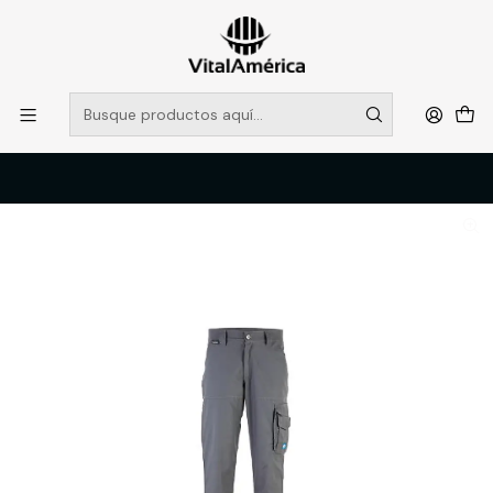
POR SISTEMA FRONTAL SOLO RETIROS EN TIENDA, DESDE
MUCHAS GRACIAS +569 5956 2237
Leer más
Inicio
Catálogo
VESTIMENTA TECNICA Y CORPORATIVA
PANTALONES DE TRABAJO
PANTALON CARGO ALERCE HOMBRE GRIS 56