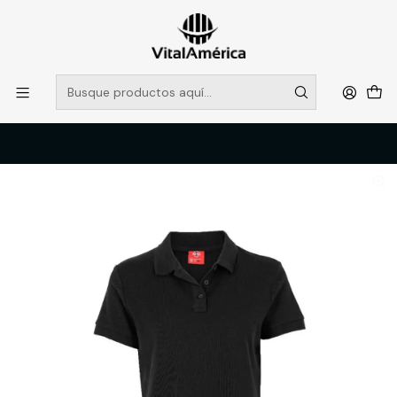
POR SISTEMA FRONTAL SOLO RETIROS EN TIENDA, DESDE
MUCHAS GRACIAS +569 5956 2237
Leer más
Inicio
Catálogo
VESTIMENTA TECNICA Y CORPORATIVA
POLERAS Y CAMISAS
POLERA POLO M/C MUJER 60% ALG 40% POLY NEGRO T/L