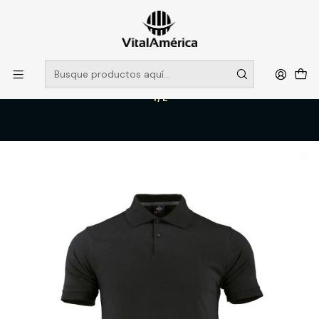
POR SISTEMA FRONTAL SOLO RETIROS EN TIENDA, DESDE
MUCHAS GRACIAS +569 5956 2237
Leer más
Inicio
Catálogo
VESTIMENTA TECNICA Y CORPORATIVA
POLERAS Y CAMISAS
POLERA POLO DRYFRESH M/L MUJER 60% ALG 40% POLY NEGRO
T/L