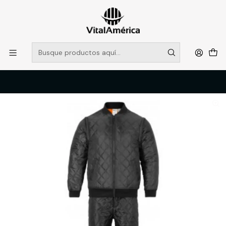
POR SISTEMA FRONTAL SOLO RETIROS EN TIENDA, DESDE
MUCHAS GRACIAS +569 5956 2237
Leer más
Inicio
Catálogo
VESTIMENTA TECNICA Y CORPORATIVA
ROPA TERMICA Y PRIMERA CAPA
PIJAMA TERMICO NEGRO GEOLITE T-L