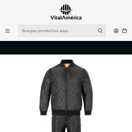
POR SISTEMA FRONTAL SOLO RETIROS EN TIENDA, DESDE
MUCHAS GRACIAS +569 5956 2237
Leer más
Inicio
Catálogo
VESTIMENTA TECNICA Y CORPORATIVA
ROPA TERMICA Y PRIMERA CAPA
PIJAMA TERMICO NEGRO GEOLITE T-S