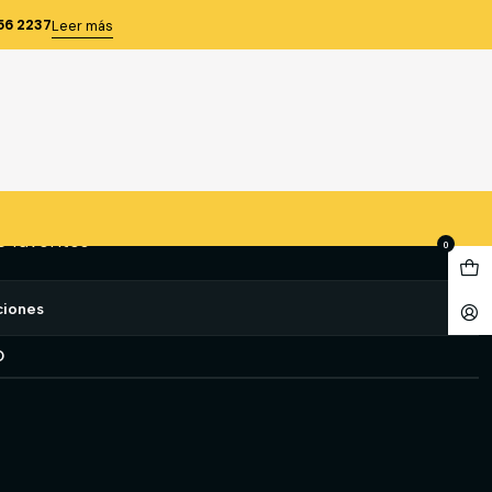
 TERMICO NEGRO GEOLITE T-M
56 2237
Leer más
MICO NEGRO GEOLITE T-M
gregar al Carro
Comprar ahora
e favoritos
0
ciones
O