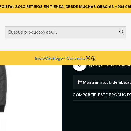
 TECNICA Y CORPORATIVA
ROPA TERMICA Y PRIMERA CAPA
PIJAMA
RONTAL SOLO RETIROS EN TIENDA, DESDE MUCHAS GRACIAS +569 59
|
PIJAMA TER
A
Cantidad
Inicio
Catálogo
Contacto
Agregar a la lista d
Mostrar stock de ubica
COMPARTIR ESTE PRODUCT