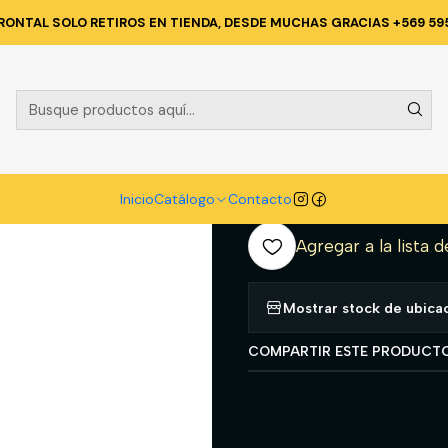
O
BOTAS DE AGUA
BOTA PVC-101 INDUSTRIAL NEGRA N°40 PUNT
RONTAL SOLO RETIROS EN TIENDA, DESDE MUCHAS GRACIAS +569 59
|
BOTA PVC-10
PUNTA Y PL
A
Inicio
Catálogo
Contacto
Cantidad
Agregar a la lista d
Mostrar stock de ubica
COMPARTIR ESTE PRODUCT