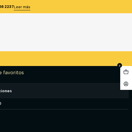
A Y PLANTA ACERO BUFALO
56 2237
Leer más
1 INDUSTRIAL NEGRA N°40
ANTA ACERO BUFALO
gregar al Carro
Comprar ahora
0
e favoritos
ciones
O