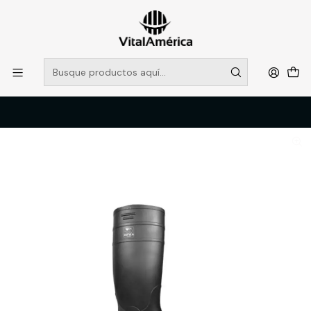
POR SISTEMA FRONTAL SOLO RETIROS EN TIENDA, DESDE
MUCHAS GRACIAS +569 5956 2237
Leer más
Inicio
Catálogo
CALZADO
BOTAS DE AGUA
BOTA PVC-101 INDUSTRIAL NEGRA N°41 PUNTA Y PLANTA ACERO
BUFALO