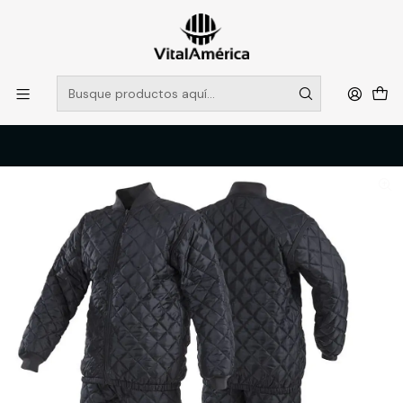
POR SISTEMA FRONTAL SOLO RETIROS EN TIENDA, DESDE
MUCHAS GRACIAS +569 5956 2237
Leer más
Inicio
Catálogo
VESTIMENTA TECNICA Y CORPORATIVA
ROPA TERMICA Y PRIMERA CAPA
PIJAMA TERMICO BLACK BULL DESMONTABLE AZUL T/L