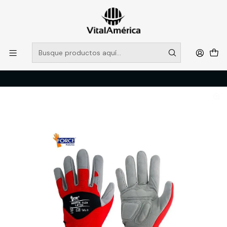
POR SISTEMA FRONTAL SOLO RETIROS EN TIENDA, DESDE
MUCHAS GRACIAS +569 5956 2237
Leer más
Inicio
Catálogo
PROTECCION PERSONAL
MANOS
GUANTE MASTER FLEX L-9150 FORCE