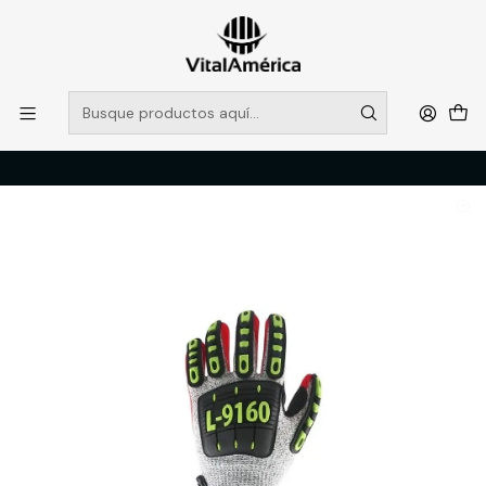
POR SISTEMA FRONTAL SOLO RETIROS EN TIENDA, DESDE
MUCHAS GRACIAS +569 5956 2237
Leer más
Inicio
Catálogo
PROTECCION PERSONAL
MANOS
GUANTE MASTER PLUS L-9160 T/10