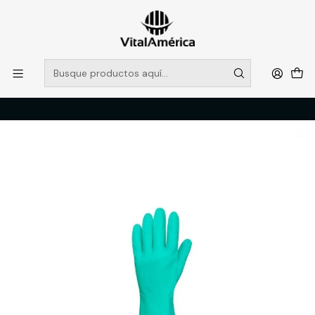
POR SISTEMA FRONTAL SOLO RETIROS EN TIENDA, DESDE
MUCHAS GRACIAS +569 5956 2237
Leer más
Inicio
Catálogo
PROTECCION PERSONAL
MANOS
Guante Nitril-Flex-Haz, LN-500, Talla 9 FORCE