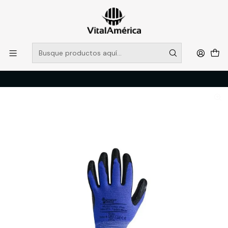
POR SISTEMA FRONTAL SOLO RETIROS EN TIENDA, DESDE
MUCHAS GRACIAS +569 5956 2237
Leer más
Inicio
Catálogo
PROTECCION PERSONAL
MANOS
GUANTE MULTIPROTEC FLEX AZUL L-1600 T /10