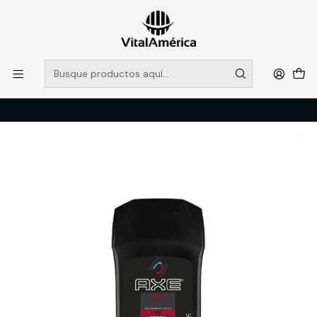
POR SISTEMA FRONTAL SOLO RETIROS EN TIENDA, DESDE
MUCHAS GRACIAS +569 5956 2237
Leer más
Inicio
Catálogo
LIMPIEZA E HIGENE INDUSTRIAL
HIGENE PERSONAL
DESODORANTE BARRA HOMBRE 50 GR AXE