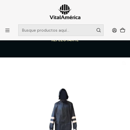
POR SISTEMA FRONTAL SOLO RETIROS EN TIENDA, DESDE
MUCHAS GRACIAS +569 5956 2237
Leer más
Inicio
Catálogo
VESTIMENTA TECNICA Y CORPORATIVA
ROPA IMPERMEABLE Y ANTIFLUIDO
TRAJE IMPERMEABLE AZUL T/M CHAQUETA/PANTALON CON
REFLECTANTE