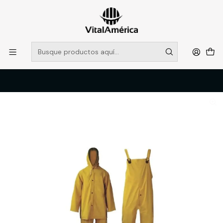
POR SISTEMA FRONTAL SOLO RETIROS EN TIENDA, DESDE
MUCHAS GRACIAS +569 5956 2237
Leer más
Inicio
Catálogo
VESTIMENTA TECNICA Y CORPORATIVA
ROPA IMPERMEABLE Y ANTIFLUIDO
TRAJE IMPERMEABLE T/M JARDINERA/CHAQUETA AMARILLO