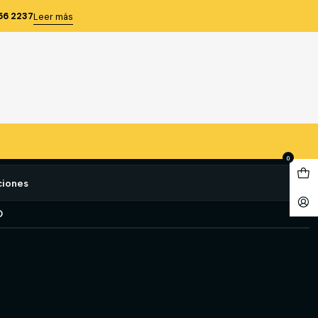
ER 50 GR LADY SPEED STICK
56 2237
Leer más
E BARRA MUJER 50 GR
STICK
e favoritos
0
ciones
O