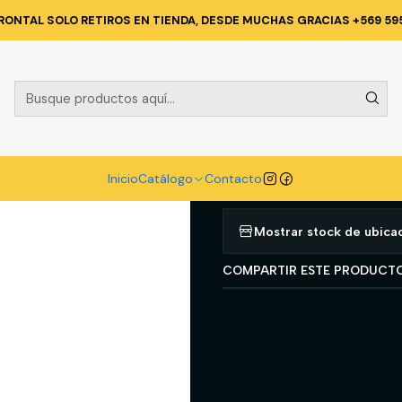
E HIGENE INDUSTRIAL
HIGENE PERSONAL
DESODORANTE BARRA MUJ
RONTAL SOLO RETIROS EN TIENDA, DESDE MUCHAS GRACIAS +569 59
|
DESODORANT
LADY SPEED 
Agregar a la lista d
Inicio
Catálogo
Contacto
Mostrar stock de ubica
COMPARTIR ESTE PRODUCT