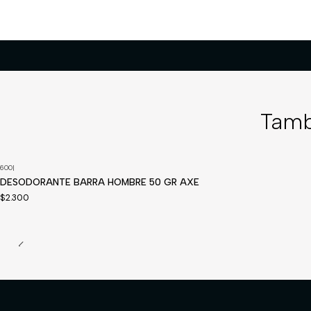
Tamb
600
|
Disponible a pedido
DESODORANTE BARRA HOMBRE 50 GR AXE
$2.300