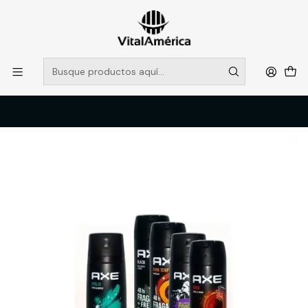
POR SISTEMA FRONTAL SOLO RETIROS EN TIENDA, DESDE
MUCHAS GRACIAS +569 5956 2237
Leer más
Inicio
Catálogo
LIMPIEZA E HIGENE INDUSTRIAL
HIGENE PERSONAL
DESODORANTE SPRAY HOMBRE 150 GR AXE SURTIDO