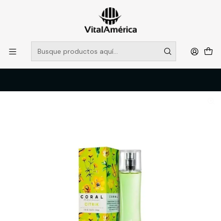
POR SISTEMA FRONTAL SOLO RETIROS EN TIENDA, DESDE
MUCHAS GRACIAS +569 5956 2237
Leer más
Inicio
Catálogo
LIMPIEZA E HIGENE INDUSTRIAL
HIGENE PERSONAL
COLONIA MUJER CORAL 100 ML VARIEDADES AROMAS