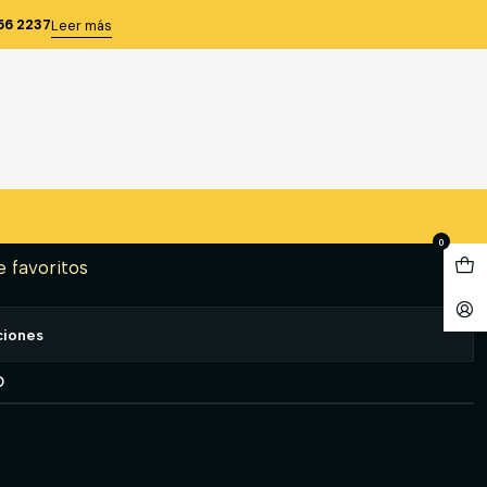
 ML cuello camisero Azul Marino TXL
56 2237
Leer más
resh Hombre ML cuello
l Marino TXL
gregar al Carro
Comprar ahora
0
e favoritos
ciones
O