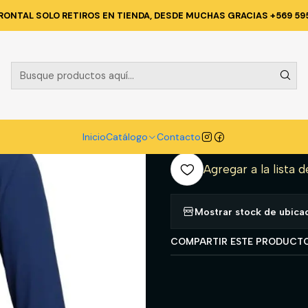
CA Y CORPORATIVA
POLERAS Y CAMISAS
Polera Dry Fresh Hombre
RONTAL SOLO RETIROS EN TIENDA, DESDE MUCHAS GRACIAS +569 59
|
Polera Dry F
camisero Azu
A
Inicio
Catálogo
Contacto
Cantidad
Agregar a la lista d
Mostrar stock de ubica
COMPARTIR ESTE PRODUCT