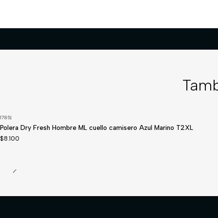
Tamb
1785
|
Polera Dry Fresh Hombre ML cuello camisero Azul Marino T2XL
$8.100