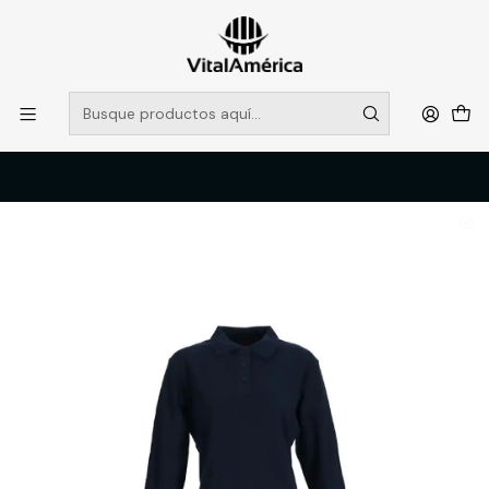
POR SISTEMA FRONTAL SOLO RETIROS EN TIENDA, DESDE
MUCHAS GRACIAS +569 5956 2237
Leer más
Inicio
Catálogo
VESTIMENTA TECNICA Y CORPORATIVA
POLERAS Y CAMISAS
POLERA PIQUE MUJER M/L Marino 60/40 MTX T/L