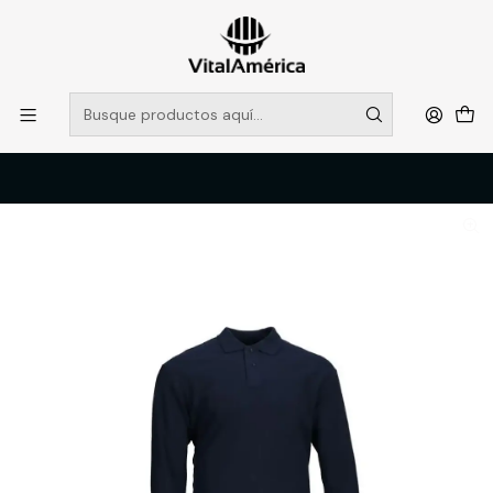
POR SISTEMA FRONTAL SOLO RETIROS EN TIENDA, DESDE
MUCHAS GRACIAS +569 5956 2237
Leer más
Inicio
Catálogo
VESTIMENTA TECNICA Y CORPORATIVA
POLERAS Y CAMISAS
POLERA PIQUE HOMBRE M/L MARINO 60/40 MTX T/2XL