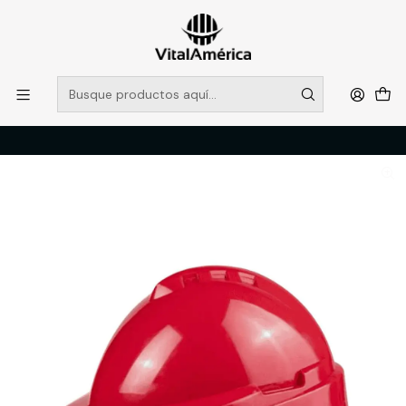
POR SISTEMA FRONTAL SOLO RETIROS EN TIENDA, DESDE
MUCHAS GRACIAS +569 5956 2237
Leer más
Inicio
Catálogo
PROTECCION PERSONAL
CRANEO
CASCO MILENIUM LIBUS ROJO VISOR C/ARNES CREMALLERA