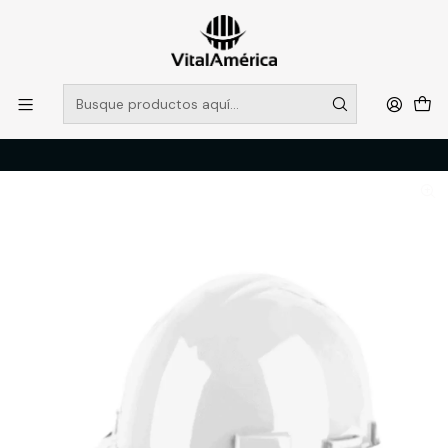
POR SISTEMA FRONTAL SOLO RETIROS EN TIENDA, DESDE
MUCHAS GRACIAS +569 5956 2237
Leer más
Inicio
Catálogo
PROTECCION PERSONAL
CRANEO
CASCO LIBUS PROSEG BLANCO ARNES STANDARD