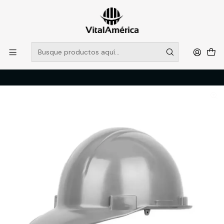
POR SISTEMA FRONTAL SOLO RETIROS EN TIENDA, DESDE
MUCHAS GRACIAS +569 5956 2237
Leer más
Inicio
Catálogo
PROTECCION PERSONAL
CRANEO
CASCO LIBUS PROSEG GRIS ARNES STANDARD