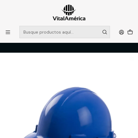
POR SISTEMA FRONTAL SOLO RETIROS EN TIENDA, DESDE
MUCHAS GRACIAS +569 5956 2237
Leer más
Inicio
Catálogo
PROTECCION PERSONAL
CRANEO
CASCO LIBUS PROSEG AZUL ARNES STANDARD