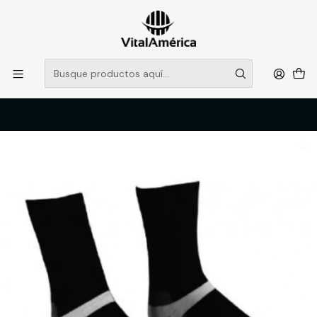
POR SISTEMA FRONTAL SOLO RETIROS EN TIENDA, DESDE
MUCHAS GRACIAS +569 5956 2237
Leer más
Inicio
Catálogo
VESTIMENTA TECNICA Y CORPORATIVA
ROPA TERMICA Y PRIMERA CAPA
CALCETIN TERMICO COBRE BOLSA 6 PARES ATOX