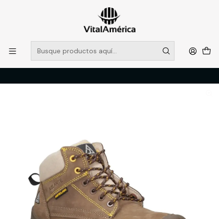
POR SISTEMA FRONTAL SOLO RETIROS EN TIENDA, DESDE
MUCHAS GRACIAS +569 5956 2237
Leer más
Inicio
Catálogo
CALZADO
ZAPATOS DE SEGURIDAD
ZAPATO SHERPAS 421 SH421BDK T/41