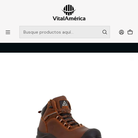
POR SISTEMA FRONTAL SOLO RETIROS EN TIENDA, DESDE
MUCHAS GRACIAS +569 5956 2237
Leer más
Inicio
Catálogo
CALZADO
ZAPATOS DE SEGURIDAD
BOTIN PJ SHERPAS SH432BDKTC N°42