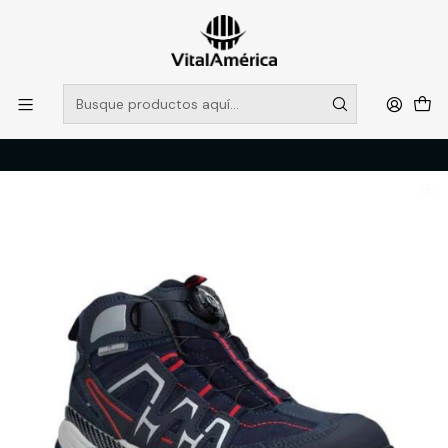
POR SISTEMA FRONTAL SOLO RETIROS EN TIENDA, DESDE
MUCHAS GRACIAS +569 5956 2237
Leer más
Inicio
Catálogo
CALZADO
ZAPATOS DE SEGURIDAD
ZAPATO SHERPAS 417 SH417ADK T/41