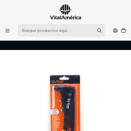
POR SISTEMA FRONTAL SOLO RETIROS EN TIENDA, DESDE
MUCHAS GRACIAS +569 5956 2237
Leer más
Inicio
Catálogo
FERRETERIA
HERRAMIENTAS MANUALES
REMACHADORA 4 TOMAS DE 250 MM. AL/PVC