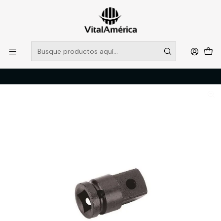
POR SISTEMA FRONTAL SOLO RETIROS EN TIENDA, DESDE
MUCHAS GRACIAS +569 5956 2237
Leer más
Inicio
Catálogo
FERRETERIA
HERRAMIENTAS
REDUCCION IMPACTO DE 1/2'' A 3/4''