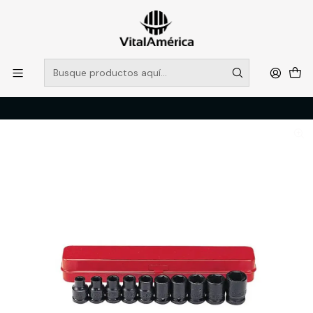
POR SISTEMA FRONTAL SOLO RETIROS EN TIENDA, DESDE
MUCHAS GRACIAS +569 5956 2237
Leer más
Inicio
Catálogo
FERRETERIA
HERRAMIENTAS MANUALES
JGO. DADOS IMPACTO 1/2 DE 11 A 24 MM. (4109)