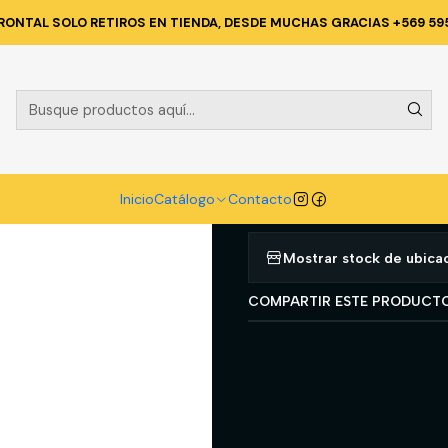
RRETERIA
HERRAMIENTAS MANUALES
DADO IMPACTO LARGO 1/2'' D
RONTAL SOLO RETIROS EN TIENDA, DESDE MUCHAS GRACIAS +569 59
|
DADO IMPACT
(60522019)
Agregar a la lista d
Inicio
Catálogo
Contacto
Mostrar stock de ubica
COMPARTIR ESTE PRODUCT