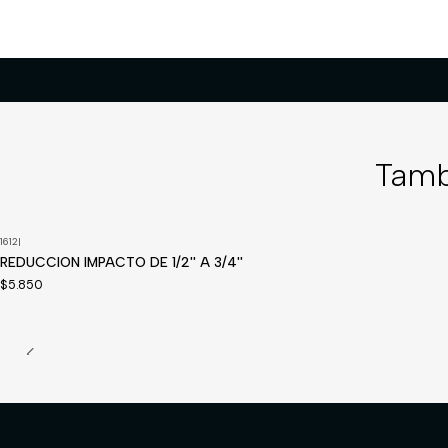
Tamb
1612
|
Disponible a pedido
REDUCCION IMPACTO DE 1/2'' A 3/4''
$5.850