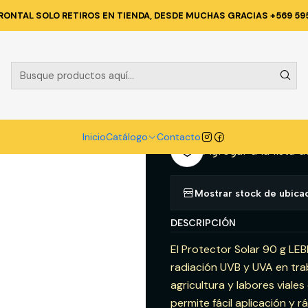
SEGURIDAD INDUSTRIAL
PROTECCION GENERAL
PROTECTOR SOLA
RONTAL SOLO RETIROS EN TIENDA, DESDE MUCHAS GRACIAS +569 59
|
PROTECTOR 
A
Cantidad
Inicio
Catálogo
Contacto
Agregar a la lista d
Mostrar stock de ubica
DESCRIPCIÓN
El Protector Solar 90 g LE
radiación UVB y UVA en traba
agricultura y labores viales
permite fácil aplicación y