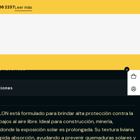
R 90 GRS LEBLON
56 2237
Leer más
SOLAR 90 GRS LEBLON
gregar al Carro
Comprar ahora
e favoritos
0
ciones
BLON está formulado para brindar alta protección contra la
jos al aire libre. Ideal para construcción, minería,
 donde la exposición solar es prolongada. Su textura liviana
 rápida absorción, ayudando a prevenir quemaduras solares y