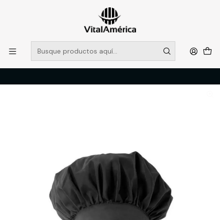
POR SISTEMA FRONTAL SOLO RETIROS EN TIENDA, DESDE
MUCHAS GRACIAS +569 5956 2237
Leer más
Inicio
Catálogo
VESTIMENTA TECNICA Y CORPORATIVA
ACCESORIOS
GORRO FRANCES NEGRO