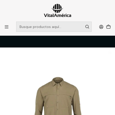
POR SISTEMA FRONTAL SOLO RETIROS EN TIENDA, DESDE
MUCHAS GRACIAS +569 5956 2237
Leer más
Inicio
Catálogo
VESTIMENTA TECNICA Y CORPORATIVA
POLERAS Y CAMISAS
CAMISA SANTORINI STRETCH ANTIBACTERIAL HOMBRE BEIGE T/3XL