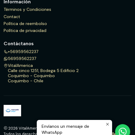
Información
Términos y Condiciones
Contact
Política de reembolso
Política de privacidad
Contáctanos
+56959562237
56959562237
VitalAmerica
Calle cinco 1251, Bodega 5 Edificio 2
Coquimbo - Coquimbo
Coquimbo - Chile
Envíanos un mensaje de
2026 VitalAmerica.
WhatsApp
Todos los derechos reservados.
Desarrollado por Jumpseller
.