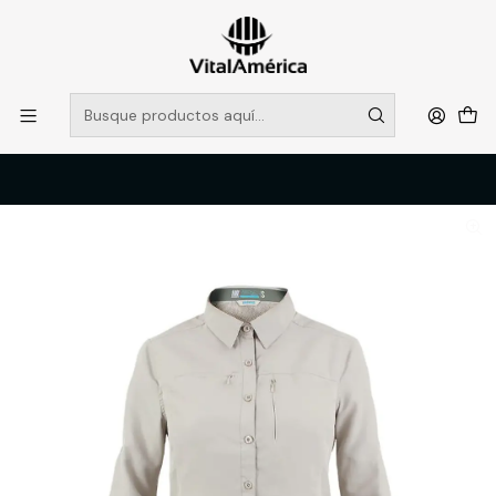
POR SISTEMA FRONTAL SOLO RETIROS EN TIENDA, DESDE
MUCHAS GRACIAS +569 5956 2237
Leer más
Inicio
Catálogo
VESTIMENTA TECNICA Y CORPORATIVA
POLERAS Y CAMISAS
CAMISA HW ARIZONA REGULAR MUJER BEIGE XXL