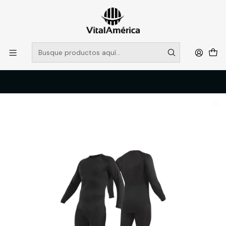
POR SISTEMA FRONTAL SOLO RETIROS EN TIENDA, DESDE
MUCHAS GRACIAS +569 5956 2237
Leer más
Inicio
Catálogo
VESTIMENTA TECNICA Y CORPORATIVA
ROPA TERMICA Y PRIMERA CAPA
PRIMERA CAPA POLIESTER UNISEX T/S BLACK BULL